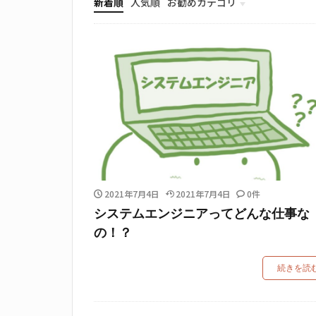
新着順
人気順
お勧めカテゴリ
IT用語
ITの仕事
ITスキル
IT時事ネタ
2021年7月4日
2021年7月4日
0件
システムエンジニアってどんな仕事な
の！？
続きを読